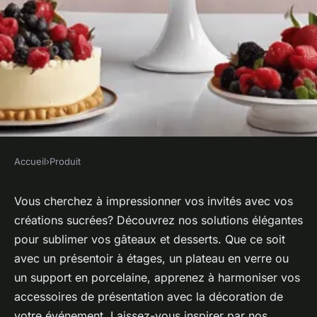
Accueil
›
Produit
PRODUIT
Solutions élégantes pour
Vous cherchez à impressionner vos invités avec vos
créations sucrées? Découvrez nos solutions élégantes
présenter vos gâteaux et
pour sublimer vos gâteaux et desserts. Que ce soit
desserts
avec un présentoir à étages, un plateau en verre ou
un support en porcelaine, apprenez à harmoniser vos
Noémie
•
21 juillet 2024
•
2 min de lecture
accessoires de présentation avec la décoration de
votre événement. Laissez-vous inspirer par nos